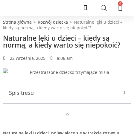
0
ZAMÓWIENIA DLA PLACÓWEK EDUKACYJNYCH
Strona główna
>
Rozwój dziecka
>
Naturalne lęki u dzieci –
kiedy są normą, a kiedy warto się niepokoić?
Naturalne lęki u dzieci – kiedy są
normą, a kiedy warto się niepokoić?
22 września, 2025
8:06 am
Spis treści
Naturalne lęki u dzieci, pojawiające się w trakcie rozwoju