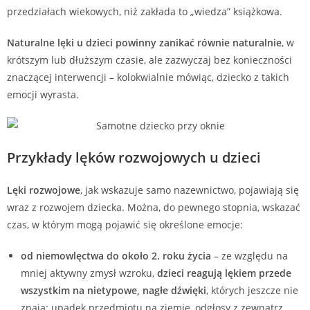
przedziałach wiekowych, niż zakłada to „wiedza” książkowa.
Naturalne lęki u dzieci powinny zanikać równie naturalnie
, w
krótszym lub dłuższym czasie, ale zazwyczaj bez konieczności
znaczącej interwencji – kolokwialnie mówiąc, dziecko z takich
emocji wyrasta.
Przykłady lęków rozwojowych u dzieci
Lęki rozwojowe
, jak wskazuje samo nazewnictwo, pojawiają się
wraz z rozwojem dziecka. Można, do pewnego stopnia, wskazać
czas, w którym mogą pojawić się określone emocje:
od niemowlęctwa do około 2. roku życia
– ze względu na
mniej aktywny zmysł wzroku,
dzieci reagują lękiem przede
wszystkim na nietypowe, nagłe dźwięki
, których jeszcze nie
znają: upadek przedmiotu na ziemię, odgłosy z zewnątrz