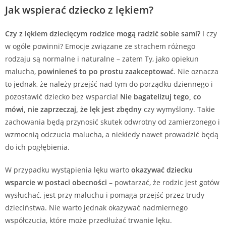
Jak wspierać dziecko z lękiem?
Czy z lękiem dziecięcym rodzice mogą radzić sobie sami?
I czy
w ogóle powinni? Emocje związane ze strachem różnego
rodzaju są normalne i naturalne – zatem Ty, jako opiekun
malucha,
powinieneś to po prostu zaakceptować
. Nie oznacza
to jednak, że należy przejść nad tym do porządku dziennego i
pozostawić dziecko bez wsparcia!
Nie bagatelizuj tego, co
mówi, nie zaprzeczaj, że lęk jest zbędny
czy wymyślony. Takie
zachowania będą przynosić skutek odwrotny od zamierzonego i
wzmocnią odczucia malucha, a niekiedy nawet prowadzić będą
do ich pogłębienia.
W przypadku wystąpienia lęku warto
okazywać dziecku
wsparcie w postaci obecności
– powtarzać, że rodzic jest gotów
wysłuchać, jest przy maluchu i pomaga przejść przez trudy
dzieciństwa. Nie warto jednak okazywać nadmiernego
współczucia, które może przedłużać trwanie lęku.