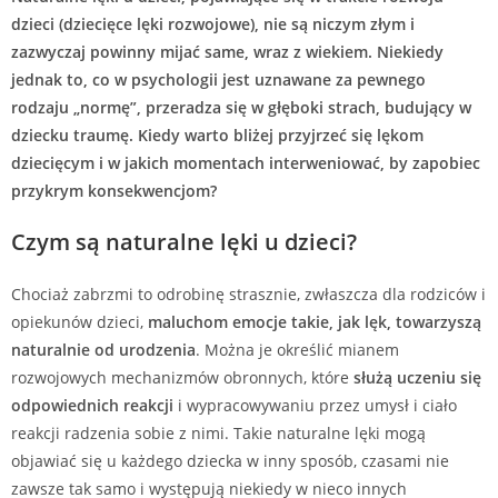
dzieci (dziecięce lęki rozwojowe), nie są niczym złym i
zazwyczaj powinny mijać same, wraz z wiekiem. Niekiedy
jednak to, co w psychologii jest uznawane za pewnego
rodzaju „normę”, przeradza się w głęboki strach, budujący w
dziecku traumę. Kiedy warto bliżej przyjrzeć się lękom
dziecięcym i w jakich momentach interweniować, by zapobiec
przykrym konsekwencjom?
Czym są naturalne lęki u dzieci?
Chociaż zabrzmi to odrobinę strasznie, zwłaszcza dla rodziców i
opiekunów dzieci,
maluchom emocje takie, jak lęk, towarzyszą
naturalnie od urodzenia
. Można je określić mianem
rozwojowych mechanizmów obronnych, które
służą uczeniu się
odpowiednich reakcji
i wypracowywaniu przez umysł i ciało
reakcji radzenia sobie z nimi. Takie naturalne lęki mogą
objawiać się u każdego dziecka w inny sposób, czasami nie
zawsze tak samo i występują niekiedy w nieco innych