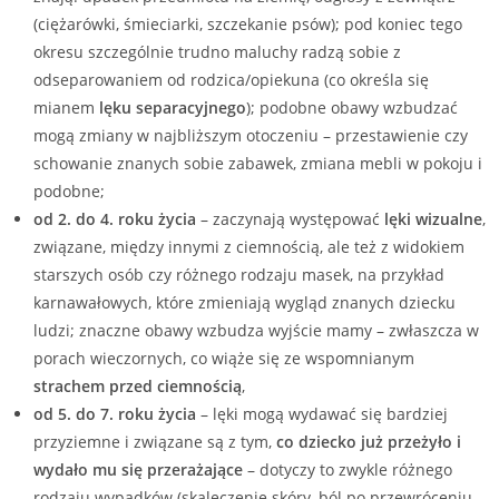
(ciężarówki, śmieciarki, szczekanie psów); pod koniec tego
okresu szczególnie trudno maluchy radzą sobie z
odseparowaniem od rodzica/opiekuna (co określa się
mianem
lęku separacyjnego
); podobne obawy wzbudzać
mogą zmiany w najbliższym otoczeniu – przestawienie czy
schowanie znanych sobie zabawek, zmiana mebli w pokoju i
podobne;
od 2. do 4. roku życia
– zaczynają występować
lęki wizualne
,
związane, między innymi z ciemnością, ale też z widokiem
starszych osób czy różnego rodzaju masek, na przykład
karnawałowych, które zmieniają wygląd znanych dziecku
ludzi; znaczne obawy wzbudza wyjście mamy – zwłaszcza w
porach wieczornych, co wiąże się ze wspomnianym
strachem przed ciemnością
,
od 5. do 7. roku życia
– lęki mogą wydawać się bardziej
przyziemne i związane są z tym,
co dziecko już przeżyło i
wydało mu się przerażające
– dotyczy to zwykle różnego
rodzaju wypadków (skaleczenie skóry, ból po przewróceniu