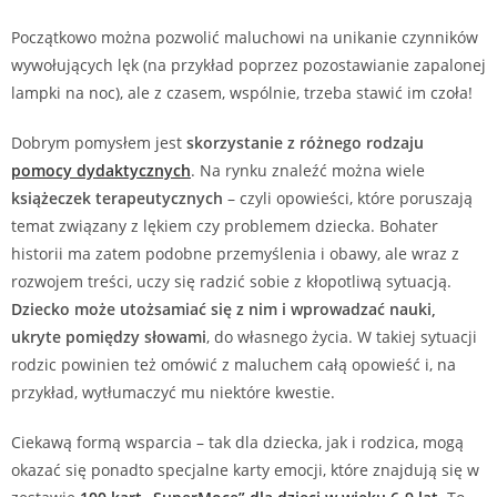
Początkowo można pozwolić maluchowi na unikanie czynników
wywołujących lęk (na przykład poprzez pozostawianie zapalonej
lampki na noc), ale z czasem, wspólnie, trzeba stawić im czoła!
Dobrym pomysłem jest
skorzystanie z różnego rodzaju
pomocy dydaktycznych
. Na rynku znaleźć można wiele
książeczek terapeutycznych
– czyli opowieści, które poruszają
temat związany z lękiem czy problemem dziecka. Bohater
historii ma zatem podobne przemyślenia i obawy, ale wraz z
rozwojem treści, uczy się radzić sobie z kłopotliwą sytuacją.
Dziecko może utożsamiać się z nim i wprowadzać nauki,
ukryte pomiędzy słowami
, do własnego życia. W takiej sytuacji
rodzic powinien też omówić z maluchem całą opowieść i, na
przykład, wytłumaczyć mu niektóre kwestie.
Ciekawą formą wsparcia – tak dla dziecka, jak i rodzica, mogą
okazać się ponadto specjalne karty emocji, które znajdują się w