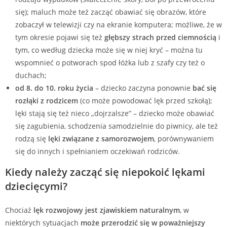
się); maluch może też zacząć obawiać się obrazów, które
zobaczył w telewizji czy na ekranie komputera; możliwe, że w
tym okresie pojawi się też
głębszy strach przed ciemnością
i
tym, co według dziecka może się w niej kryć – można tu
wspomnieć o potworach spod łóżka lub z szafy czy też o
duchach;
od 8. do 10. roku życia
– dziecko zaczyna ponownie
bać się
rozłąki z rodzicem
(co może powodować lęk przed szkołą);
lęki stają się też nieco „dojrzalsze” – dziecko może obawiać
się zagubienia, schodzenia samodzielnie do piwnicy, ale też
rodzą się
lęki związane z samorozwojem
, porównywaniem
się do innych i spełnianiem oczekiwań rodziców.
Kiedy należy zacząć się niepokoić lękami
dziecięcymi?
Chociaż
lęk rozwojowy jest zjawiskiem naturalnym
, w
niektórych sytuacjach
może przerodzić się w poważniejszy