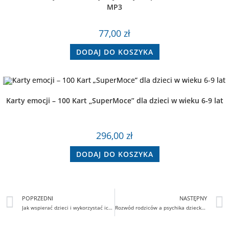
MP3
77,00
zł
DODAJ DO KOSZYKA
Karty emocji – 100 Kart „SuperMoce” dla dzieci w wieku 6-9 lat
296,00
zł
DODAJ DO KOSZYKA
POPRZEDNI
NASTĘPNY
Jak wspierać dzieci i wykorzystać ich naturalne talenty i wyjątkowe umiejętności?
Rozwód rodziców a psychika dziecka – jak pomóc dziecku przejść przez zmianę?