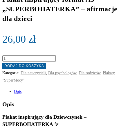
„SUPERBOHATERKA” – afirmacje
dla dzieci
26,00
zł
ilość
Plakat
DODAJ DO KOSZYKA
inspirujący
Kategorie:
Dla nauczycieli
,
Dla psychologów
,
Dla rodziców
,
Plakaty
format
"SuperMocy"
A3
Opis
"SUPERBOHATERKA"
-
Opis
afirmacje
Plakat inspirujący dla Dziewczynek –
dla
SUPERBOHATERKA ✨
dzieci