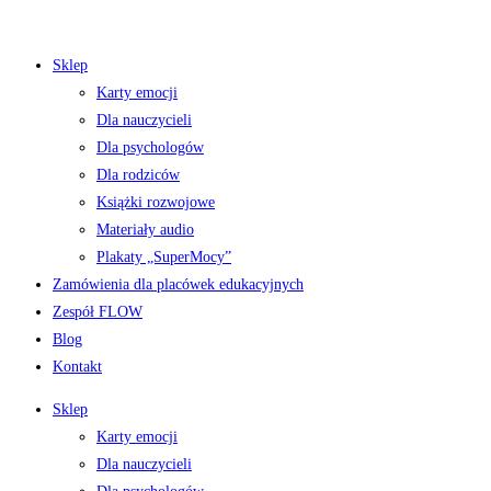
Koniec
treści
Sklep
Karty emocji
Dla nauczycieli
Dla psychologów
Dla rodziców
Książki rozwojowe
Materiały audio
Plakaty „SuperMocy”
Zamówienia dla placówek edukacyjnych
Zespół FLOW
Blog
Kontakt
Sklep
Karty emocji
Dla nauczycieli