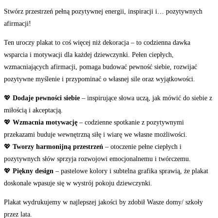
Stwórz przestrzeń pełną pozytywnej energii, inspiracji i… pozytywnych
afirmacji!
Ten uroczy plakat to coś więcej niż dekoracja – to codzienna dawka
wsparcia i motywacji dla każdej dziewczynki. Pełen ciepłych,
wzmacniających afirmacji, pomaga budować pewność siebie, rozwijać
pozytywne myślenie i przypominać o własnej sile oraz wyjątkowości.
💖
Dodaje pewności siebie
– inspirujące słowa uczą, jak mówić do siebie z
miłością i akceptacją.
💖
Wzmacnia motywację
– codzienne spotkanie z pozytywnymi
przekazami buduje wewnętrzną siłę i wiarę we własne możliwości.
💖
Tworzy harmonijną przestrzeń
– otoczenie pełne ciepłych i
pozytywnych słów sprzyja rozwojowi emocjonalnemu i twórczemu.
💖
Piękny design
– pastelowe kolory i subtelna grafika sprawią, że plakat
doskonale wpasuje się w wystrój pokoju dziewczynki.
Plakat wydrukujemy w najlepszej jakości by zdobił Wasze domy/ szkoły
przez lata.