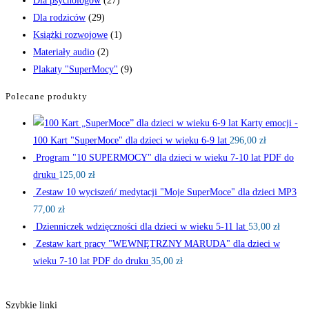
Dla psychologów
(27)
Dla rodziców
(29)
Książki rozwojowe
(1)
Materiały audio
(2)
Plakaty "SuperMocy"
(9)
Polecane produkty
Karty emocji -
100 Kart "SuperMoce" dla dzieci w wieku 6-9 lat
296,00
zł
Program "10 SUPERMOCY" dla dzieci w wieku 7-10 lat PDF do
druku
125,00
zł
Zestaw 10 wyciszeń/ medytacji "Moje SuperMoce" dla dzieci MP3
77,00
zł
Dzienniczek wdzięczności dla dzieci w wieku 5-11 lat
53,00
zł
Zestaw kart pracy "WEWNĘTRZNY MARUDA" dla dzieci w
wieku 7-10 lat PDF do druku
35,00
zł
Szybkie linki